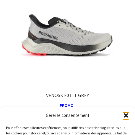
20,00 €
variations.
Les
options
peuvent
être
choisies
sur
la
page
du
produit
VENOSK F01 LT GREY
PROMO !
Gérer le consentement
Le
Le
140,00
€
129,00
€
prix
prix
Pour offrir les meilleures expériences, nous utilisons des technologies telles que
Ce
initial
actuel
les cookies pour stocker et/ou accéder aux informations des appareils. Le fait de