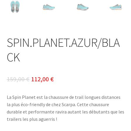
SPIN.PLANET.AZUR/BLA
CK
Le
Le
159,00
€
112,00
€
prix
prix
La Spin Planet est la chaussure de trail longues distances
initial
actuel
la plus éco-friendly de chez Scarpa. Cette chaussure
était :
est :
durable et performante ravira autant les débutants que les
trailers les plus aguerris !
159,00 €.
112,00 €.