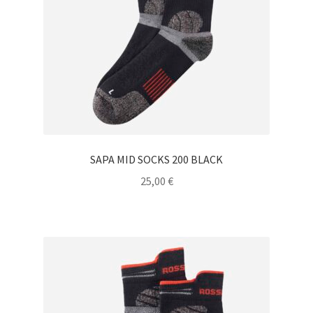
SAPA MID SOCKS 200 BLACK
25,00
€
Ce
produit
a
plusieurs
variations.
Les