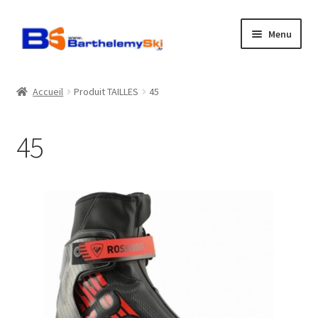
Aller
Aller
Menu
à
au
la
contenu
Boutique
navigation
Accueil
Produit TAILLES
45
Atelier
45
Location
Horaires
Contact