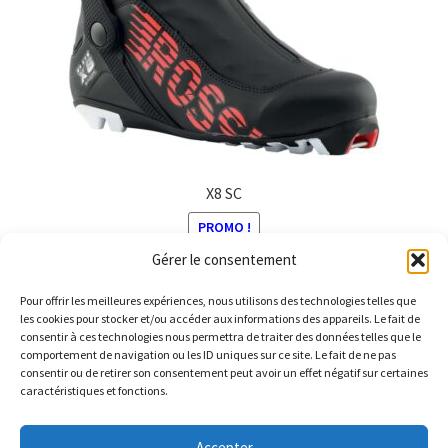
choisies
sur
la
page
du
produit
X8 SC
PROMO !
Gérer le consentement
Le
Le
250,00
€
150,00
€
prix
prix
Pour offrir les meilleures expériences, nous utilisons des technologies telles que
Ce
initial
actuel
les cookies pour stocker et/ou accéder aux informations des appareils. Le fait de
produit
consentir à ces technologies nous permettra de traiter des données telles que le
était :
est :
comportement de navigation ou les ID uniques sur ce site. Le fait de ne pas
a
250,00 €.
150,00 €.
consentir ou de retirer son consentement peut avoir un effet négatif sur certaines
plusieurs
caractéristiques et fonctions.
variations.
© Barthelemy Ski 2025 -
Conditions générales de vente et
Les
Accepter