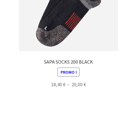
être
choisies
sur
la
page
du
produit
SAPA SOCKS 200 BLACK
PROMO !
Plage
18,40
€
–
20,00
€
de
Ce
prix :
produit
18,40 €
a
à
plusieurs
20,00 €
variations.
Les