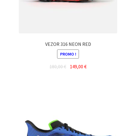
la
page
du
produit
VEZOR 316 NEON RED
PROMO !
Le
Le
180,00
€
149,00
€
prix
prix
Ce
initial
actuel
produit
était :
est :
a
180,00 €.
149,00 €.
plusieurs
variations.
Les
options
peuvent