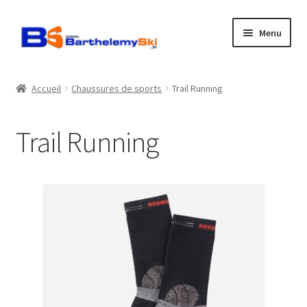
Aller
Aller
Menu
à
au
la
contenu
Boutique
navigation
Accueil
Chaussures de sports
Trail Running
Atelier
Trail Running
Location
Horaires
Contact