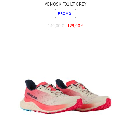
VENOSK F01 LT GREY
PROMO !
Le
Le
140,00
€
129,00
€
prix
prix
Ce
initial
actuel
produit
était :
est :
a
140,00 €.
129,00 €.
plusieurs
variations.
Les
options
peuvent
être
choisies
sur
la
page