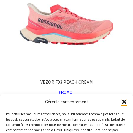
Les
options
peuvent
être
choisies
sur
la
page
du
produit
VEZOR F03 PEACH CREAM
PROMO !
Gérer le consentement
Le
Le
180,00
€
149,00
€
prix
prix
Pour offrir les meilleures expériences, nous utilisons des technologies telles que
Ce
initial
actuel
les cookies pour stocker et/ou accéder aux informations des appareils. Le fait de
produit
consentir à ces technologies nous permettra de traiter des données telles que le
était :
est :
comportement de navigation ou les ID uniques sur ce site. Le fait de ne pas
a