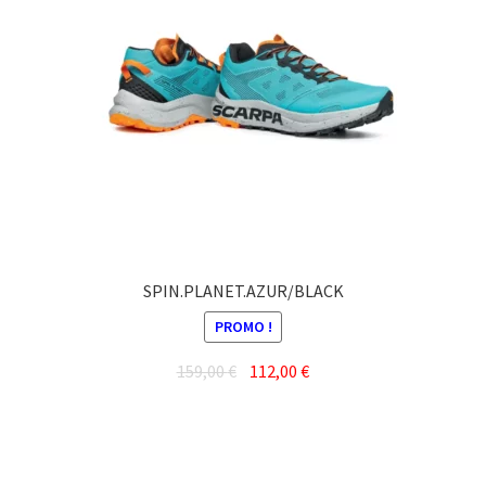
options
peuvent
être
choisies
sur
la
page
du
produit
SPIN.PLANET.AZUR/BLACK
PROMO !
Le
Le
159,00
€
112,00
€
prix
prix
Ce
initial
actuel
produit
était :
est :
a
159,00 €.
112,00 €.