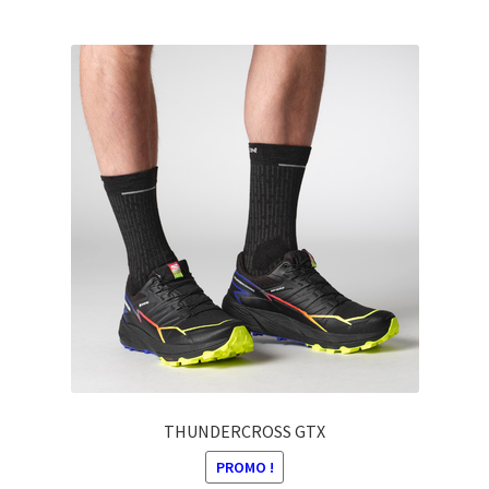
Ce
initial
actuel
produit
était :
est :
a
159,00 €.
112,00 €.
plusieurs
variations.
Les
options
peuvent
être
choisies
sur
la
page
du
produit
THUNDERCROSS GTX
PROMO !