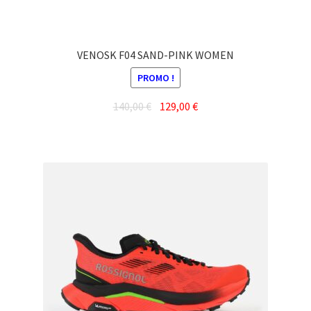
du
produit
VENOSK F04 SAND-PINK WOMEN
PROMO !
Le
Le
140,00
€
129,00
€
prix
prix
Ce
initial
actuel
produit
était :
est :
a
140,00 €.
129,00 €.
plusieurs
variations.
Les
options
peuvent
être
choisies
sur