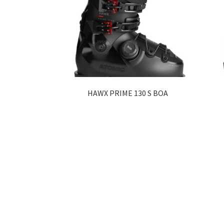
options
peuvent
être
choisies
sur
la
page
du
produit
HAWX PRIME 130 S BOA