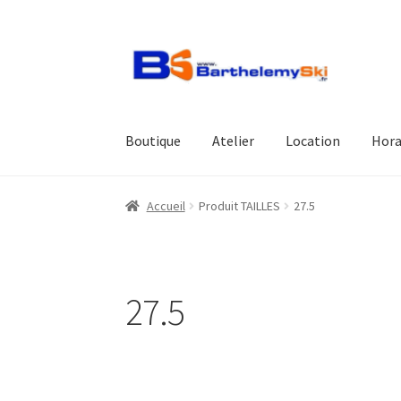
Aller
Aller
à
au
la
contenu
navigation
Boutique
Atelier
Location
Hora
Accueil
Produit TAILLES
27.5
27.5