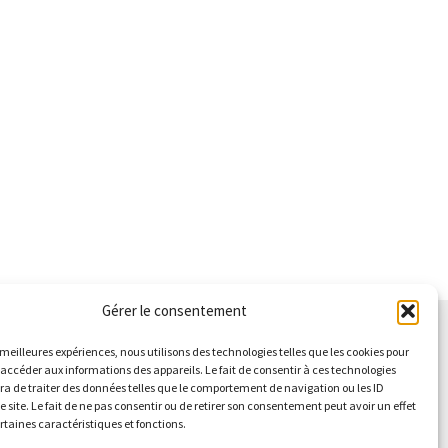
l
0 €.
Gérer le consentement
s meilleures expériences, nous utilisons des technologies telles que les cookies pour
 accéder aux informations des appareils. Le fait de consentir à ces technologies
a de traiter des données telles que le comportement de navigation ou les ID
e site. Le fait de ne pas consentir ou de retirer son consentement peut avoir un effet
ertaines caractéristiques et fonctions.