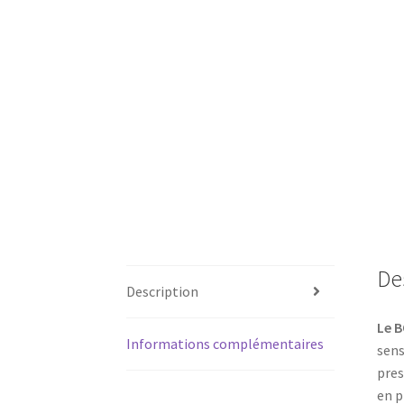
De
Description
Le B
Informations complémentaires
sens
pres
en p