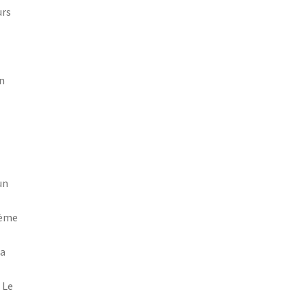
urs
s
un
un
tème
La
 Le