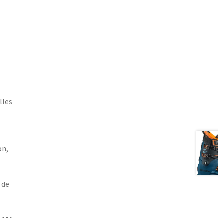
lles
on,
 de