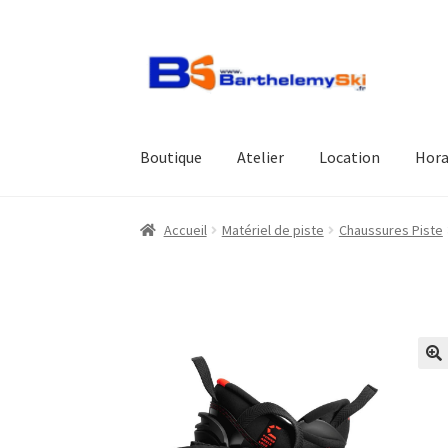
Aller
Aller
à
au
la
contenu
navigation
Boutique
Atelier
Location
Hora
Accueil
Matériel de piste
Chaussures Piste