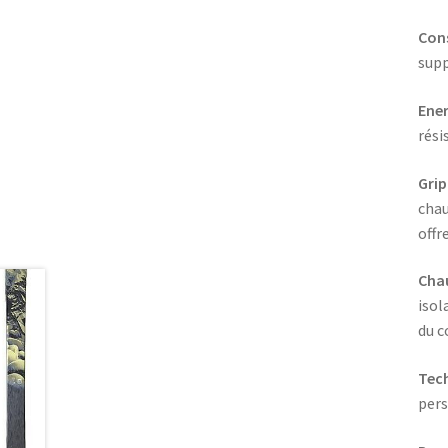
Cons
supp
Ene
rési
Grip
chau
offr
Cha
isol
du c
Tec
pers