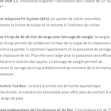
r Shift 2.1:
Possibilité d’ajuster l’inclinaison vers l’avant de 13° ou
7°.
ier Adaptive Fit System (AFS):
un spoiler de collier amovible
ente la forme de tulipe et le volume à l’intérieur du collier.
r Strap de 40-45 mm de large avec blocage de sangle
: la sangle
r Strap permet de solidariser le haut de la coque de la chaussure 
contre la jambe. Il optimise l’ajustement et la puissance de serrag
e chaussure de ski. Plus elle sera large plus la puissance sera effica
iorera le soutien des appuis. Le blocage de sangle permet de
erver le serrage du strap prédéterminé au moment de la fermetur
haussure.
tretch Toe Box :
la boite à orteils est de forme asymétrique
he/droite, la matière est extensible pour offrir plus de confort à v
 doigt de pied.
age indépendant de l’inclinaison et du flex
: l’inclinaison est de 1