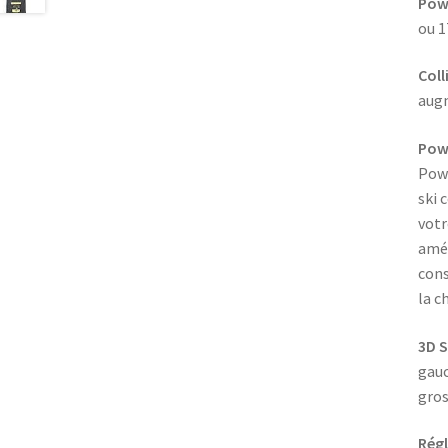
Powe
ou 1
Coll
augm
Powe
Powe
ski 
votr
amél
cons
la c
3D S
gauc
gros
Régl