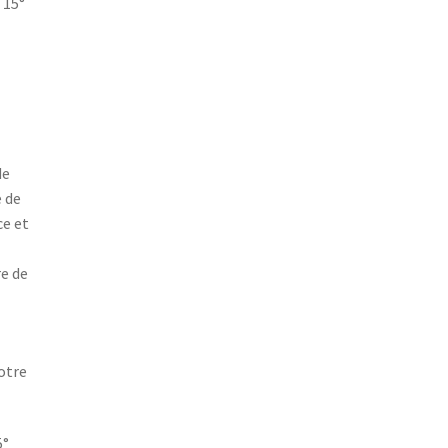
 15°
de
e de
ce et
e de
otre
5°