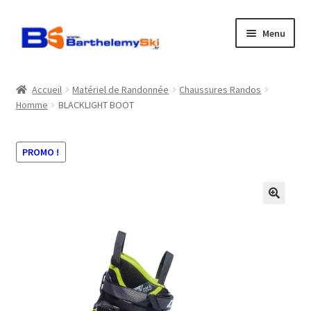
Aller
Aller
Menu
à
au
la
contenu
Boutique
navigation
Accueil
Matériel de Randonnée
Chaussures Randos
Homme
BLACKLIGHT BOOT
Atelier
Location
PROMO !
Horaires
Contact