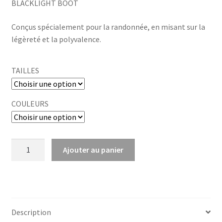
BLACKLIGHT BOOT
prix :
712,00 €
Conçus spécialement pour la randonnée, en misant sur la
légèreté et la polyvalence.
à
780,00 €
TAILLES
COULEURS
quantité
Ajouter au panier
de
BLACKLIGHT
BOOT
Description