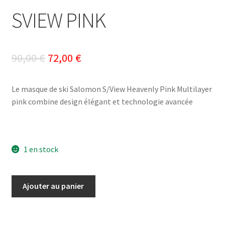
SVIEW PINK
Le
Le
90,00
€
72,00
€
prix
prix
Le masque de ski Salomon S/View Heavenly Pink Multilayer
initial
actuel
pink combine design élégant et technologie avancée
était :
est :
90,00 €.
72,00 €.
1 en stock
quantité
Ajouter au panier
de
SVIEW
PINK