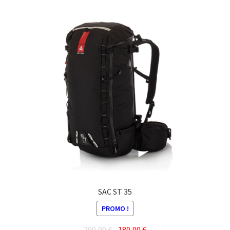
SAC ST 35
PROMO !
Le
Le
200,00
€
180,00
€