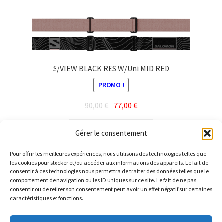
S/VIEW BLACK RES W/Uni MID RED
PROMO !
Le
Le
90,00
€
77,00
€
prix
prix
initial
actuel
Ajouter au panier
Gérer le consentement
était :
est :
90,00 €.
77,00 €.
Pour offrir les meilleures expériences, nous utilisons des technologies telles que
les cookies pour stocker et/ou accéder aux informations des appareils. Le fait de
consentir à ces technologies nous permettra de traiter des données telles que le
comportement de navigation ou les ID uniques sur ce site. Le fait de ne pas
consentir ou de retirer son consentement peut avoir un effet négatif sur certaines
caractéristiques et fonctions.
© Barthelemy Ski 2025 -
Conditions générales de vente et