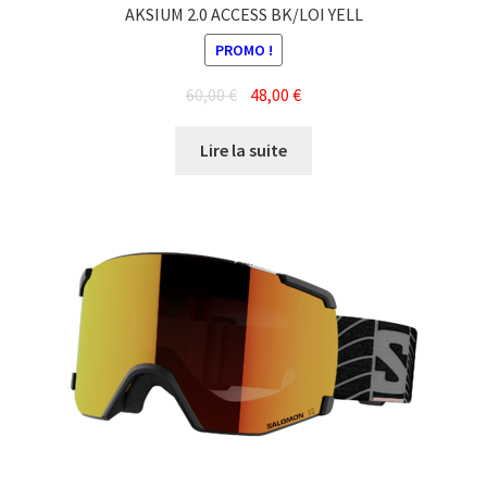
AKSIUM 2.0 ACCESS BK/LOI YELL
PROMO !
Le
Le
60,00
€
48,00
€
prix
prix
initial
actuel
Lire la suite
était :
est :
60,00 €.
48,00 €.