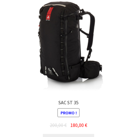
SAC ST 35
PROMO !
Le
Le
200,00
€
180,00
€
prix
prix