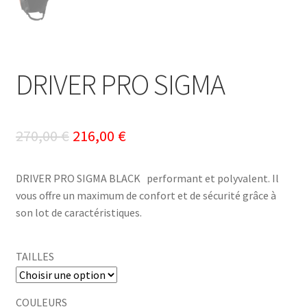
DRIVER PRO SIGMA
Le
Le
270,00
€
216,00
€
prix
prix
DRIVER PRO SIGMA BLACK performant et polyvalent. Il
initial
actuel
vous offre un maximum de confort et de sécurité grâce à
était :
est :
son lot de caractéristiques.
270,00 €.
216,00 €.
TAILLES
COULEURS