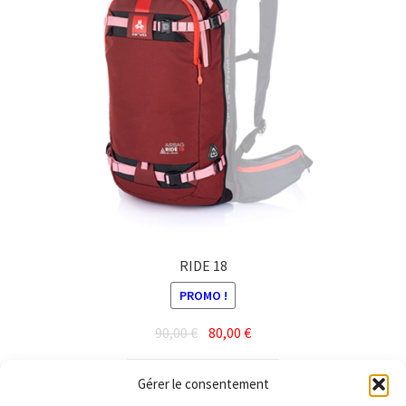
RIDE 18
PROMO !
Le
Le
90,00
€
80,00
€
prix
prix
initial
actuel
Ajouter au panier
Gérer le consentement
était :
est :