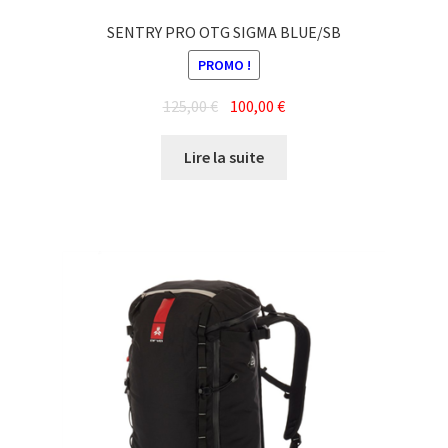
SENTRY PRO OTG SIGMA BLUE/SB
PROMO !
Le
Le
125,00
€
100,00
€
prix
prix
initial
actuel
Lire la suite
était :
est :
125,00 €.
100,00 €.