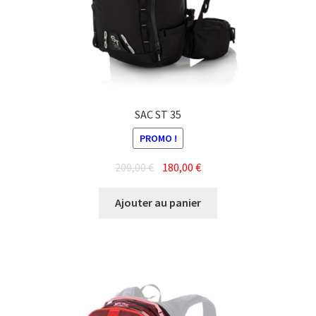
SAC ST 35
PROMO !
Le
Le
200,00
€
180,00
€
prix
prix
initial
actuel
Ajouter au panier
était :
est :
200,00 €.
180,00 €.