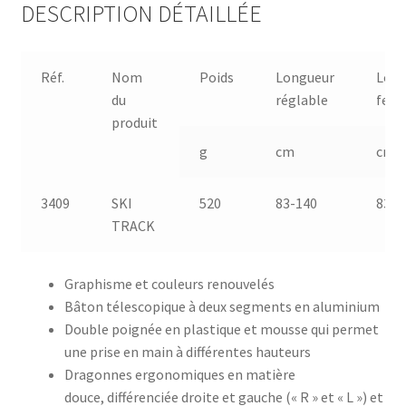
DESCRIPTION DÉTAILLÉE
Réf.
Nom
Poids
Longueur
Long
du
réglable
fer
produit
g
cm
cm
3409
SKI
520
83-140
83
TRACK
Graphisme et couleurs renouvelés
Bâton télescopique à deux segments en aluminium
Double poignée en plastique et mousse qui permet
une prise en main à différentes hauteurs
Dragonnes ergonomiques en matière
douce, différenciée droite et gauche (« R » et « L ») et