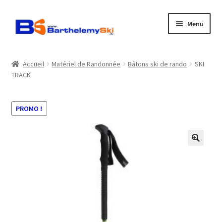
Aller
Aller
Menu
à
au
la
contenu
Boutique
navigation
Accueil
Matériel de Randonnée
Bâtons ski de rando
SKI
TRACK
Atelier
Location
PROMO !
Horaires
Contact