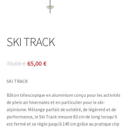
SKI TRACK
Le
Le
70,00
€
65,00
€
prix
prix
SKI TRACK
initial
actuel
était :
est :
Bâton télescopique en aluminium conçu pour les activités
de plein air hivernales et en particulier pour le ski-
70,00 €.
65,00 €.
alpinisme. Mélange parfait de solidité, de légèreté et de
performance, le Ski Track mesure 83 cm de long lorsqu’il
est fermé et se règle jusqu’à 140 cm grâce au pratique clip