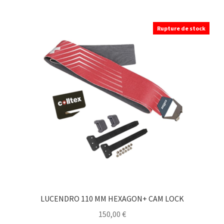
produit
a
Rupture de stock
plusieurs
variations.
Les
options
peuvent
être
choisies
sur
la
page
du
produit
LUCENDRO 110 MM HEXAGON+ CAM LOCK
150,00
€