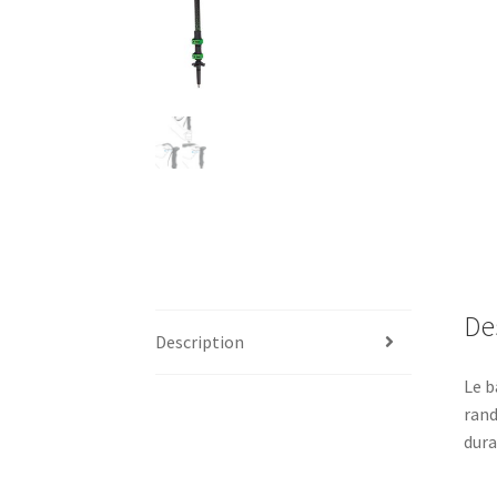
De
Description
Le b
rand
dura