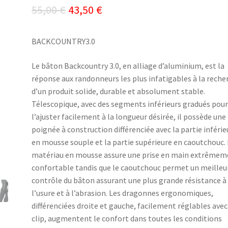
Le
Le
55,00
€
43,50
€
prix
prix
BACKCOUNTRY3.0
initial
actuel
était :
est :
Le bâton Backcountry 3.0, en alliage d’aluminium, est la
réponse aux randonneurs les plus infatigables à la reche
55,00 €.
43,50 €.
d’un produit solide, durable et absolument stable.
Télescopique, avec des segments inférieurs gradués pou
l’ajuster facilement à la longueur désirée, il possède une
poignée à construction différenciée avec la partie inférie
en mousse souple et la partie supérieure en caoutchouc.
matériau en mousse assure une prise en main extrêmem
confortable tandis que le caoutchouc permet un meilleu
contrôle du bâton assurant une plus grande résistance à
l’usure et à l’abrasion. Les dragonnes ergonomiques,
différenciées droite et gauche, facilement réglables avec
clip, augmentent le confort dans toutes les conditions