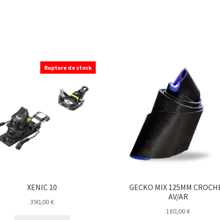
Rupture de stock
XENIC 10
GECKO MIX 125MM CROCH
AV/AR
390,00
€
180,00
€