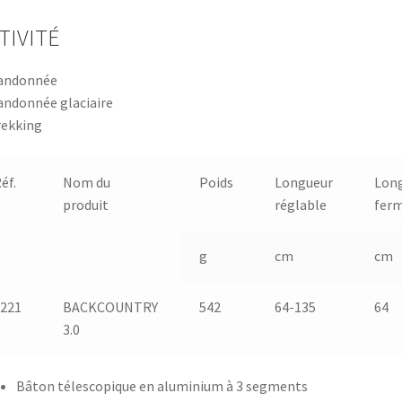
TIVITÉ
éf.
Nom du
Poids
Longueur
Lon
produit
réglable
fer
g
cm
cm
3221
BACKCOUNTRY
542
64-135
64
3.0
Bâton télescopique en aluminium à 3 segments