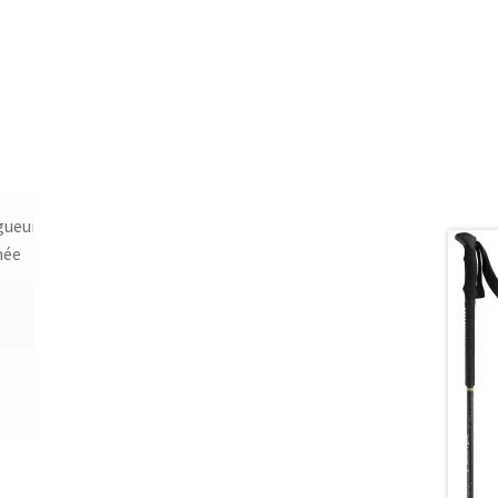
gueur
Nb de
Section
Matériau
mée
tubes
mm
Tube
Pointe
3
ø 18-
6061
Carbide
16-14
Aluminium