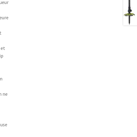
ueur
ieure
t
 et
ip
en
m ne
luse