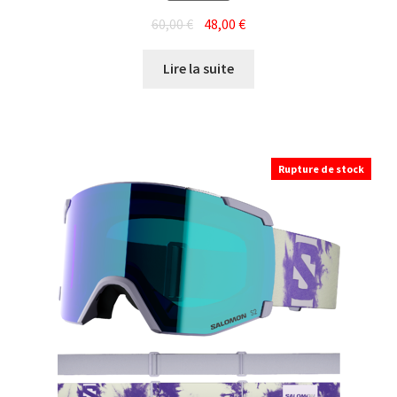
Le
Le
60,00
€
48,00
€
prix
prix
initial
actuel
Lire la suite
était :
est :
60,00 €.
48,00 €.
Rupture de stock