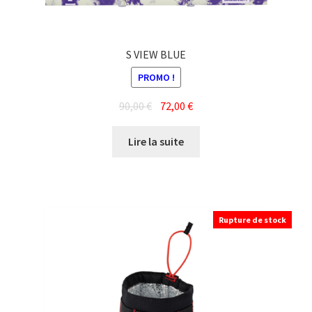
S VIEW BLUE
PROMO !
Le
Le
90,00
€
72,00
€
prix
prix
initial
actuel
Lire la suite
était :
est :
90,00 €.
72,00 €.
Rupture de stock