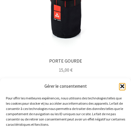
PORTE GOURDE
15,00
€
Lire la suite
Gérer le consentement
Pour offrir les meilleures expériences, nous utilisons des technologies telles que
les cookies pour stocker et/ou accéder aux informations des appareils. Le fait de
consentir à ces technologies nous permettra de traiter des données telles que le
comportement de navigation ou les ID uniques sur ce site. Le fait de ne pas
consentir ou de retirer son consentement peut avoir un effet négatif sur certaines
caractéristiques et fonctions.