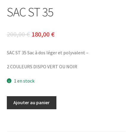
SAC ST 35
Le
Le
200,00
€
180,00
€
prix
prix
SAC ST 35 Sac à dos léger et polyvalent –
initial
actuel
était :
est :
2 COULEURS DISPO VERT OU NOIR
200,00 €.
180,00 €.
1 en stock
quantité
Ajouter au panier
de
SAC
ST
35