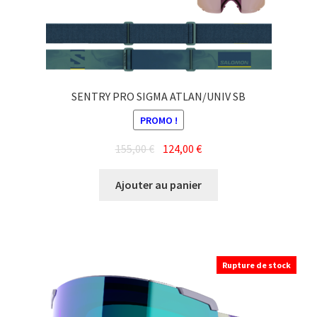
SENTRY PRO SIGMA ATLAN/UNIV SB
PROMO !
Le
Le
155,00
€
124,00
€
prix
prix
initial
actuel
Ajouter au panier
était :
est :
155,00 €.
124,00 €.
Rupture de stock