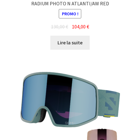
RADIUM PHOTO N ATLANTI/AW RED
PROMO !
Le
Le
130,00
€
104,00
€
prix
prix
initial
actuel
Lire la suite
était :
est :
130,00 €.
104,00 €.