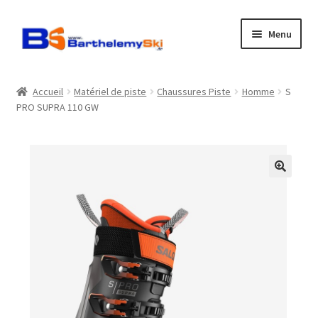
Aller
Aller
Menu
à
au
la
contenu
Boutique
navigation
Accueil
Matériel de piste
Chaussures Piste
Homme
S
PRO SUPRA 110 GW
Atelier
Location
Horaires
Contact