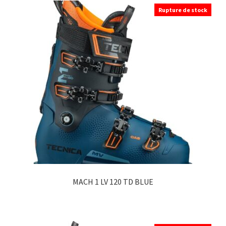
Rupture de stock
MACH 1 LV 120 TD BLUE
Ce
produit
a