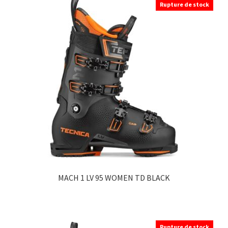
Rupture de stock
plusieurs
variations.
Les
options
peuvent
être
choisies
sur
la
page
du
produit
MACH 1 LV 95 WOMEN TD BLACK
Rupture de stock