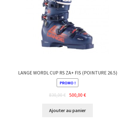
LANGE WORDL CUP RS ZA+ FIS (POINTURE 26.5)
PROMO !
Le
Le
830,00
€
500,00
€
prix
prix
initial
actuel
Ajouter au panier
était :
est :
830,00 €.
500,00 €.