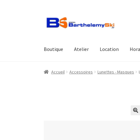
Aller
Aller
à
au
la
contenu
navigation
Boutique
Atelier
Location
Hora
Accueil
Accessoires
Lunettes - Masques