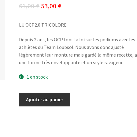
Le
Le
61,00
€
53,00
€
prix
prix
LU OCP2.0 TRICOLORE
initial
actuel
était :
est :
Depuis 2 ans, les OCP font la loi sur les podiums avec les
athlètes du Team Loubsol. Nous avons donc ajusté
61,00 €.
53,00 €.
légèrement leur monture mais gardé la même recette, 
une forme très enveloppante et un style ravageur.
1 en stock
quantité
Ajouter au panier
de
LU
OCP2.0
TRICOLORE