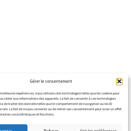
Gérer le consentement
s meilleures expériences, nous utilisons des technologies telles que les cookies pour
 accéder aux informations des appareils. Le fait de consentir à ces technologies
a de traiter des données telles que le comportement de navigation ou les ID
e site. Le fait de ne pas consentir ou de retirer son consentement peut avoir un effet
ertaines caractéristiques et fonctions.
cepter
Refuser
Voir les préférences