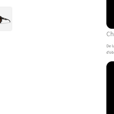
Ch
De l
d’ob