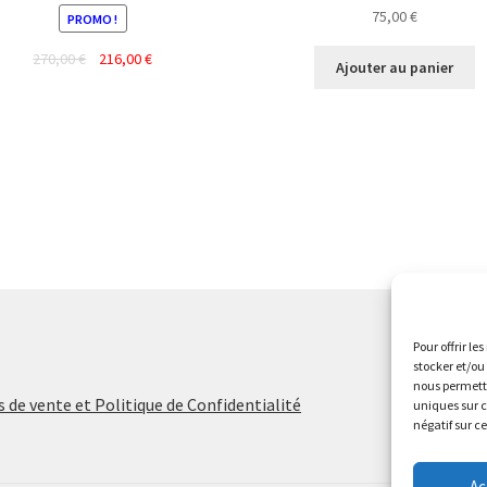
75,00
€
PROMO !
Le
Le
270,00
€
216,00
€
Ajouter au panier
prix
prix
Ce
initial
actuel
produit
était :
est :
a
270,00 €.
216,00 €.
plusieurs
variations.
Les
options
peuvent
être
choisies
sur
Pour offrir le
la
stocker et/ou
page
nous permettr
 de vente et Politique de Confidentialité
uniques sur c
du
négatif sur c
produit
Ac