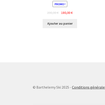
PROMO !
Le
Le
200,00
€
180,00
€
prix
prix
initial
actuel
Ajouter au panier
était :
est :
200,00 €.
180,00 €.
© Barthelemy Ski 2025 -
Conditions générales