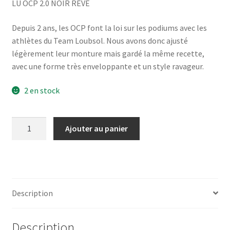
LU OCP 2.0 NOIR REVE
initial
actuel
était :
est :
Depuis 2 ans, les OCP font la loi sur les podiums avec les
athlètes du Team Loubsol. Nous avons donc ajusté
61,00 €.
53,00 €.
légèrement leur monture mais gardé la même recette,
avec une forme très enveloppante et un style ravageur.
2 en stock
quantité
Ajouter au panier
de
LU
OCP
2.0
NOIR
Description
REVE
Description