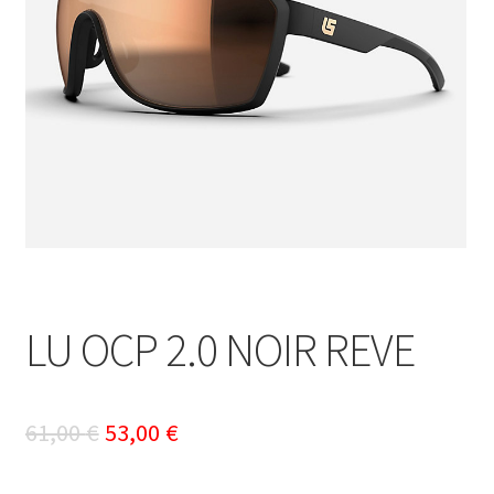
LU OCP 2.0 NOIR REVE
Le
Le
61,00
€
53,00
€
prix
prix