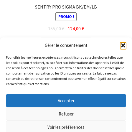
SENTRY PRO SIGMA BK/EM/LB
PROMO !
Le
Le
155,00
€
124,00
€
prix
prix
initial
actuel
Ajouter au panier
Gérer le consentement
était :
est :
155,00 €.
124,00 €.
Pour offrir les meilleures expériences, nous utilisons des technologies telles que
les cookies pour stocker et/ou accéder aux informations des appareils. Le fait de
consentir à ces technologies nous permettra de traiter des données telles que le
comportement de navigation ou les ID uniques sur ce site. Le fait de ne pas
consentir ou de retirer son consentement peut avoir un effet négatif sur certaines
caractéristiques et fonctions.
© Barthelemy Ski 2025 -
Conditions générales de vente et
Accepter
Politique de Confidentialité
Refuser
Voir les préférences
0