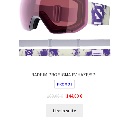
RADIUM PRO SIGMA EV HAZE/SPL
PROMO !
Le
Le
180,00
€
144,00
€
prix
prix
initial
actuel
Lire la suite
était :
est :
180,00 €.
144,00 €.