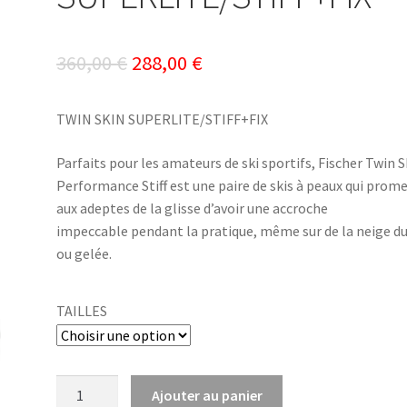
Le
Le
360,00
€
288,00
€
prix
prix
TWIN SKIN SUPERLITE/STIFF+FIX
initial
actuel
était :
est :
Parfaits pour les amateurs de ski sportifs, Fischer Twin S
Performance Stiff est une paire de skis à peaux qui prom
360,00 €.
288,00 €.
aux adeptes de la glisse d’avoir une accroche
impeccable pendant la pratique, même sur de la neige d
ou gelée.
TAILLES
quantité
Ajouter au panier