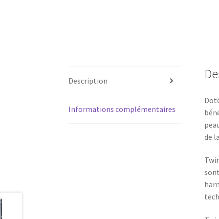
De
Description
Doté
Informations complémentaires
béné
peau
de l
Twin
sont
harm
tech