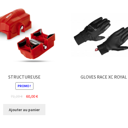
STRUCTUREUSE
GLOVES RACE XC ROYAL
Ce
PROMO !
produit
Le
Le
72,20
€
60,00
€
a
prix
prix
plusieurs
initial
actuel
Ajouter au panier
variations.
était :
est :
Les
72,20 €.
60,00 €.
options