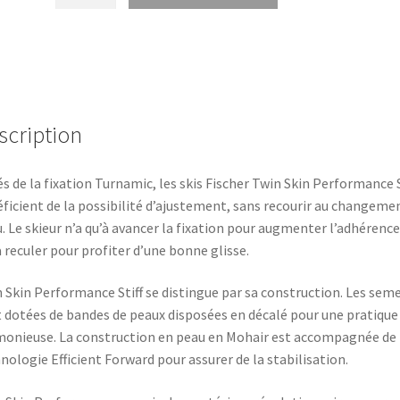
de
TWIN
SKIN
SUPERLITE/STIFF+FIX
scription
s de la fixation Turnamic, les skis Fischer Twin Skin Performance S
ficient de la possibilité d’ajustement, sans recourir au changeme
. Le skieur n’a qu’à avancer la fixation pour augmenter l’adhérence
a reculer pour profiter d’une bonne glisse.
 Skin Performance Stiff se distingue par sa construction. Les seme
 dotées de bandes de peaux disposées en décalé pour une pratique
onieuse. La construction en peau en Mohair est accompagnée de 
nologie Efficient Forward pour assurer de la stabilisation.