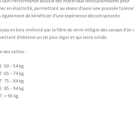
 Skin Performance associe des matériaux révolutionnaires pour
er en élasticité, permettant au skieur d’avoir une poussée toléra
 également de bénéficier d’une expérience décontractante.
oyau en bois renforcé par la fibre de verre intègre des canaux d’air 
ettent d’obtenir un ski plus léger et qui reste solide.
e des tailles :
2 : 50 – 54 kg
7 : 65 – 74 kg
7 : 75 – 84 kg
2 : 85 – 94 kg
7 : > 90 kg