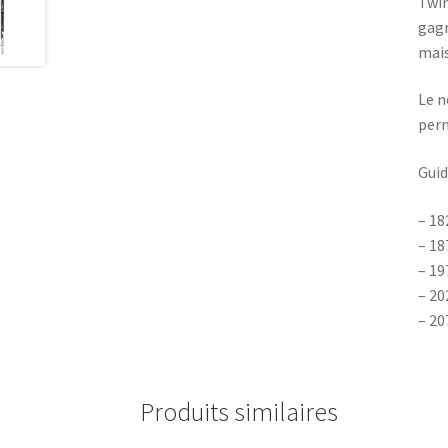
Twin
gagn
mais
Le n
perm
Guid
– 18
– 18
– 19
– 20
– 20
Produits similaires