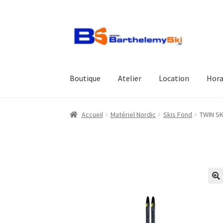
Aller
Aller
à
au
la
contenu
navigation
Boutique
Atelier
Location
Hora
Accueil
Matériel Nordic
Skis Fond
TWIN SK