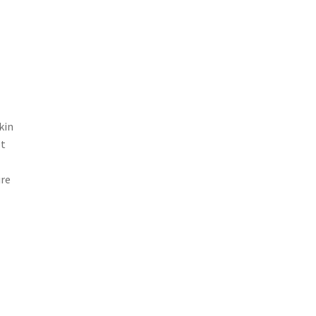
kin
et
ure