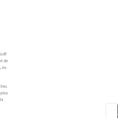
tiff
nt de
, ou
lles
 plus
la