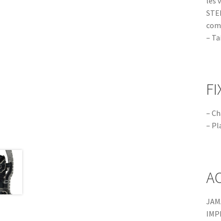
les 
STEP
comm
– Ta
FI
– Ch
– Pl
A
JAM
IMP