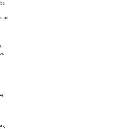
rbe
tenue
e.
es
er
es