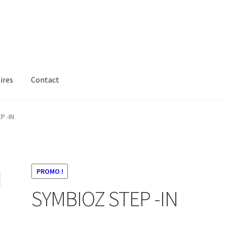
ires
Contact
P -IN
PROMO !
SYMBIOZ STEP -IN