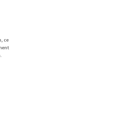
, ce
ement
.