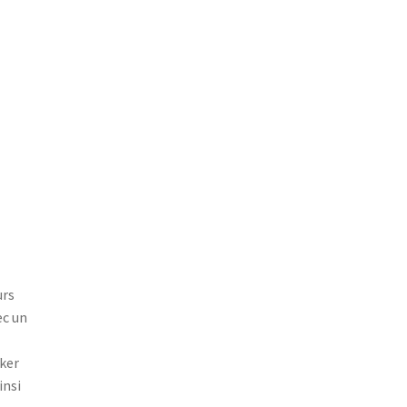
urs
ec un
ker
insi