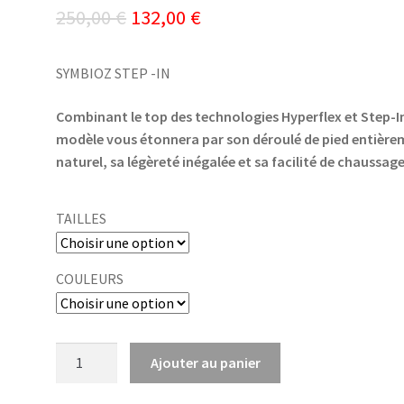
Le
Le
250,00
€
132,00
€
prix
prix
SYMBIOZ STEP -IN
initial
actuel
était :
est :
Combinant le top des technologies Hyperflex et Step-In
modèle vous étonnera par son déroulé de pied entièr
250,00 €.
132,00 €.
naturel, sa légèreté inégalée et sa facilité de chaussage
TAILLES
COULEURS
quantité
Ajouter au panier
de
SYMBIOZ