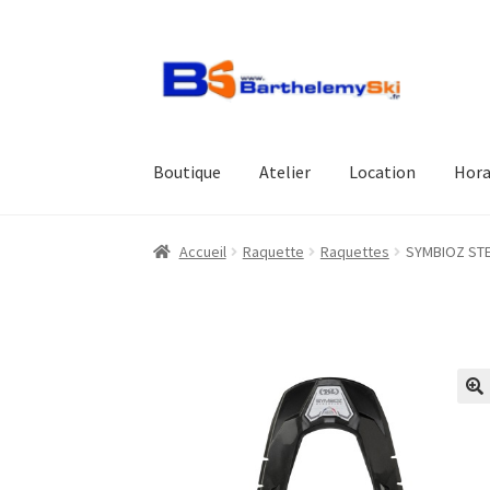
Aller
Aller
à
au
la
contenu
navigation
Boutique
Atelier
Location
Hora
Accueil
Raquette
Raquettes
SYMBIOZ STE