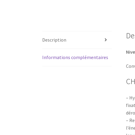
De
Description
Nive
Informations complémentaires
Conv
CH
– Hy
fixa
déro
– Re
l’én