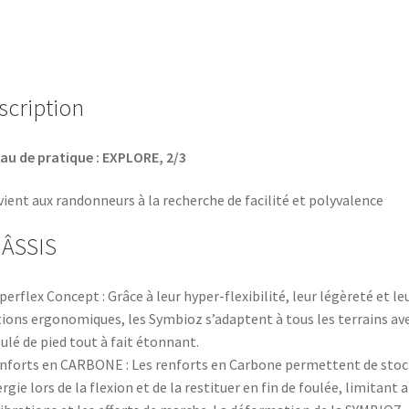
STEP
-
IN
scription
au de pratique : EXPLORE, 2/3
ient aux randonneurs à la recherche de facilité et polyvalence
ÂSSIS
perflex Concept : Grâce à leur hyper-flexibilité, leur légèreté et le
tions ergonomiques, les Symbioz s’adaptent à tous les terrains av
ulé de pied tout à fait étonnant.
nforts en CARBONE : Les renforts en Carbone permettent de stoc
ergie lors de la flexion et de la restituer en fin de foulée, limitant a