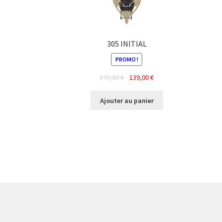
305 INITIAL
PROMO !
Le
Le
170,00
€
139,00
€
prix
prix
initial
actuel
Ajouter au panier
était :
est :
170,00 €.
139,00 €.