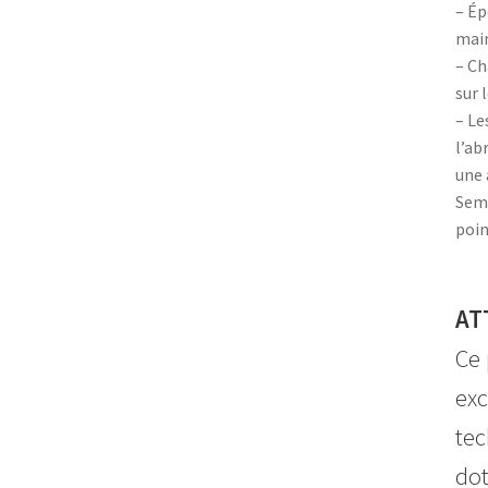
– Ép
main
– Ch
sur 
– Le
l’ab
une 
Semb
poin
AT
Ce 
exc
tec
dot