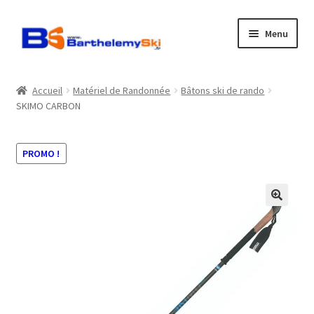
Aller
Aller
Menu
à
au
la
contenu
Boutique
navigation
Accueil
Matériel de Randonnée
Bâtons ski de rando
SKIMO CARBON
Atelier
Location
PROMO !
Horaires
Contact