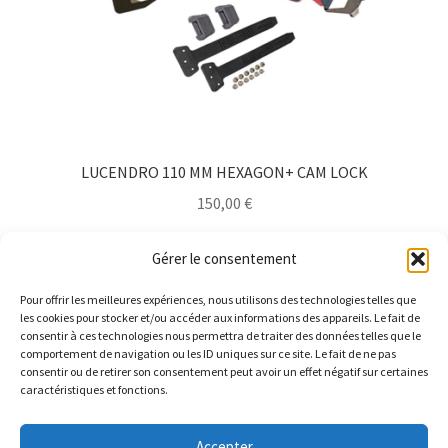
sur
la
page
du
produit
LUCENDRO 110 MM HEXAGON+ CAM LOCK
150,00
€
Lire la suite
Gérer le consentement
Pour offrir les meilleures expériences, nous utilisons des technologies telles que
les cookies pour stocker et/ou accéder aux informations des appareils. Le fait de
consentir à ces technologies nous permettra de traiter des données telles que le
comportement de navigation ou les ID uniques sur ce site. Le fait de ne pas
consentir ou de retirer son consentement peut avoir un effet négatif sur certaines
caractéristiques et fonctions.
© Barthelemy Ski 2025 -
Conditions générales de vente et
Accepter