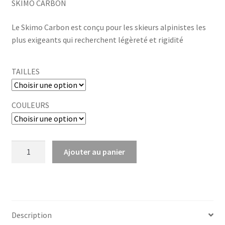
SKIMO CARBON
initial
actuel
était :
est :
Le Skimo Carbon est conçu pour les skieurs alpinistes les
plus exigeants qui recherchent légèreté et rigidité
115,00 €.
79,00 €.
TAILLES
COULEURS
quantité
Ajouter au panier
de
SKIMO
CARBON
Description