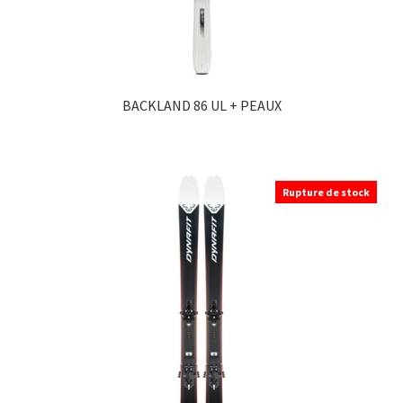
BACKLAND 86 UL + PEAUX
Ce
produit
a
Rupture de stock
plusieurs
variations.
Les
options
peuvent
être
choisies
sur
la
page