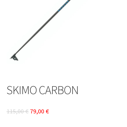
SKIMO CARBON
Le
Le
115,00
€
79,00
€
prix
prix