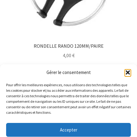
sur
la
page
du
produit
RONDELLE RANDO 120MM/PAIRE
4,00
€
Ajouter au panier
Gérer le consentement
Pour offrir les meilleures expériences, nous utilisons des technologies telles que
les cookies pour stocker et/ou accéder aux informations des appareils. Le fait de
consentir à ces technologies nous permettra de traiter des données telles que le
comportement de navigation ou les ID uniques sur ce site. Le fait de ne pas
consentir ou de retirer son consentement peut avoir un effet négatif sur certaines
caractéristiques et fonctions.
© Barthelemy Ski 2025 -
Conditions générales de vente et
Accepter
Politique de Confidentialité