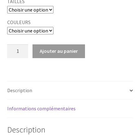
TAILLES
COULEURS
quantité
Ajouter au panier
de
Screwdriver
Stick
115-
140
Description
Informations complémentaires
Description