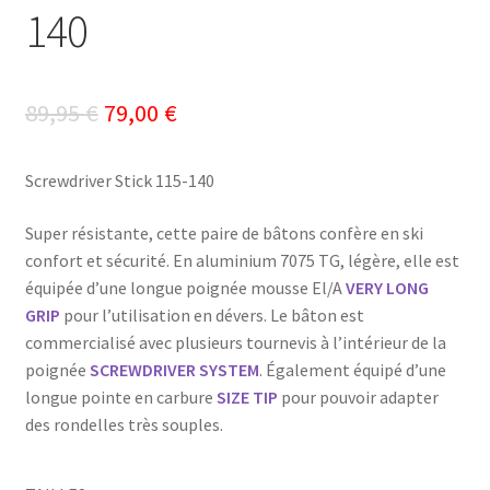
140
Le
Le
89,95
€
79,00
€
prix
prix
Screwdriver Stick 115-140
initial
actuel
était :
est :
Super résistante, cette paire de bâtons confère en ski
confort et sécurité. En aluminium 7075 TG, légère, elle est
89,95 €.
79,00 €.
équipée d’une longue poignée mousse El/A
VERY LONG
GRIP
pour l’utilisation en dévers. Le bâton est
commercialisé avec plusieurs tournevis à l’intérieur de la
poignée
SCREWDRIVER SYSTEM
. Également équipé d’une
longue pointe en carbure
SIZE TIP
pour pouvoir adapter
des rondelles très souples.