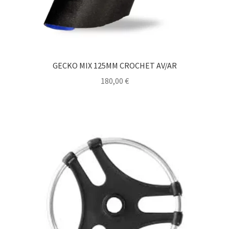
GECKO MIX 125MM CROCHET AV/AR
180,00
€
Ce
produit
a
plusieurs
variations.
Les
options
peuvent
être
choisies