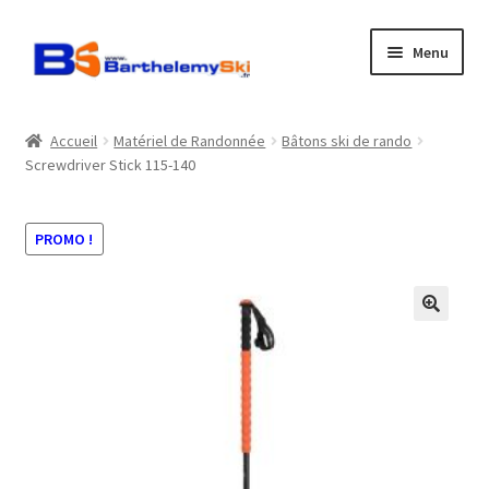
Aller
Aller
Menu
à
au
la
contenu
Boutique
navigation
Accueil
Matériel de Randonnée
Bâtons ski de rando
Screwdriver Stick 115-140
Atelier
Location
PROMO !
Horaires
Contact