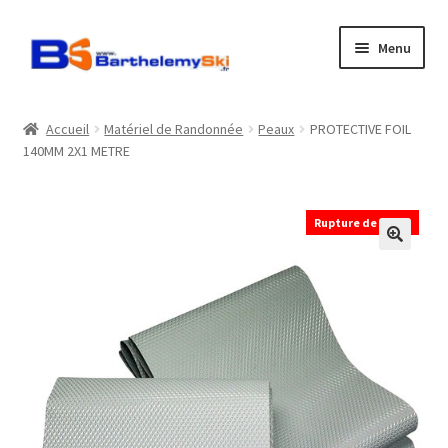
Aller
Aller
Menu
à
au
la
contenu
Boutique
navigation
Accueil
Matériel de Randonnée
Peaux
PROTECTIVE FOIL
140MM 2X1 METRE
Atelier
Location
Rupture de stock
Horaires
Contact