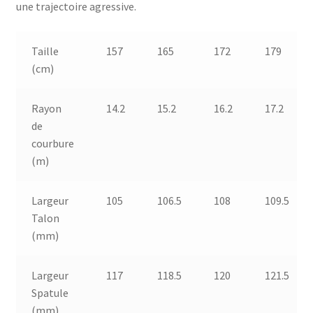
une trajectoire agressive.
Taille
157
165
172
179
(cm)
Rayon
14.2
15.2
16.2
17.2
de
courbure
(m)
Largeur
105
106.5
108
109.5
Talon
(mm)
Largeur
117
118.5
120
121.5
Spatule
(mm)