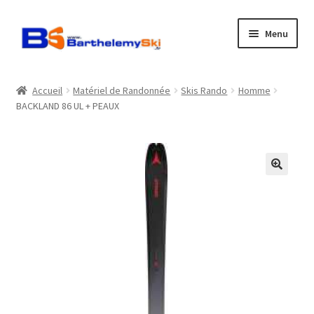
Aller
Aller
Menu
à
au
la
contenu
Boutique
navigation
Accueil
Matériel de Randonnée
Skis Rando
Homme
BACKLAND 86 UL + PEAUX
Atelier
Location
Horaires
Contact