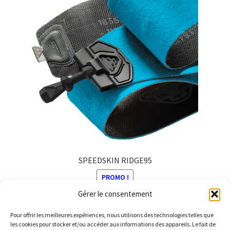
SPEEDSKIN RIDGE95
PROMO !
Gérer le consentement
Le
Le
225,00
€
200,00
€
prix
prix
Pour offrir les meilleures expériences, nous utilisons des technologies telles que
Ce
initial
actuel
les cookies pour stocker et/ou accéder aux informations des appareils. Le fait de