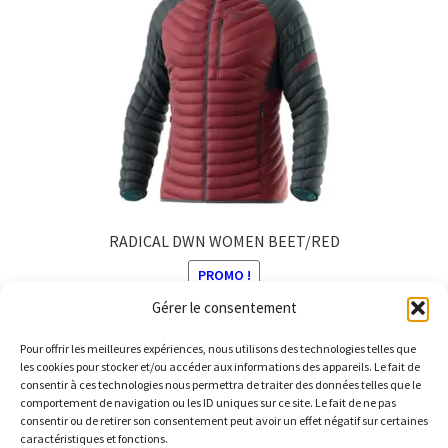
peuvent
être
choisies
sur
la
page
du
produit
RADICAL DWN WOMEN BEET/RED
PROMO !
Gérer le consentement
Le
Le
330,00
€
230,00
€
prix
prix
Pour offrir les meilleures expériences, nous utilisons des technologies telles que
Ce
initial
actuel
les cookies pour stocker et/ou accéder aux informations des appareils. Le fait de
produit
consentir à ces technologies nous permettra de traiter des données telles que le
était :
est :
comportement de navigation ou les ID uniques sur ce site. Le fait de ne pas
a
330,00 €.
230,00 €.
consentir ou de retirer son consentement peut avoir un effet négatif sur certaines
plusieurs
caractéristiques et fonctions.