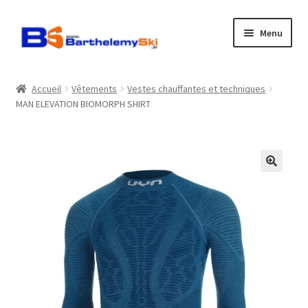
Aller
Aller
Menu
à
au
la
contenu
Boutique
navigation
Accueil
Vêtements
Vestes chauffantes et techniques
MAN ELEVATION BIOMORPH SHIRT
Atelier
Location
Horaires
Contact