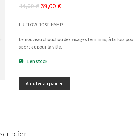
Le
Le
44,00
€
39,00
€
prix
prix
LU FLOW ROSE NYMP
initial
actuel
était :
est :
Le nouveau chouchou des visages féminins, à la fois pour 
sport et pour la ville.
44,00 €.
39,00 €.
1 en stock
quantité
Ajouter au panier
de
LU
FLOW
ROSE
NYMP
scription