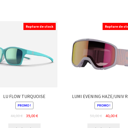
Rupture de stock
Rupture de st
LU FLOW TURQUOISE
LUMI EVENING HAZE/UNIV 
PROMO !
PROMO !
Le
Le
Le
Le
44,00
€
39,00
€
50,00
€
40,00
€
prix
prix
prix
prix