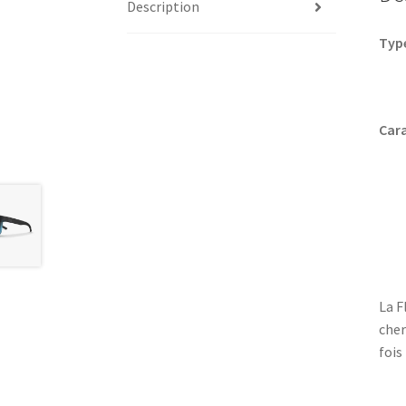
Description
Type
Cara
La F
cher
fois