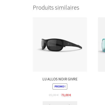
Produits similaires
LU ALLOS NOIR GIVRE
PROMO !
Le
Le
85,00
€
73,00
€
prix
prix