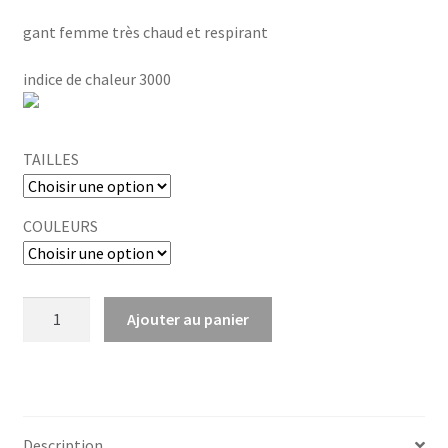
était :
est :
gant femme très chaud et respirant
59,95 €.
50,00 €.
indice de chaleur 3000
TAILLES
COULEURS
quantité
Ajouter au panier
de
GANT
HERO
W
Description