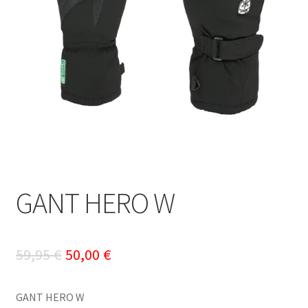
GANT HERO W
Le
Le
59,95
€
50,00
€
prix
prix
GANT HERO W
initial
actuel