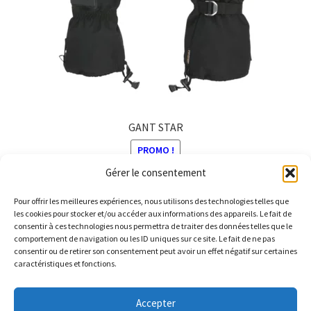
GANT STAR
PROMO !
Gérer le consentement
Le
Le
99,95
€
79,99
€
prix
prix
Pour offrir les meilleures expériences, nous utilisons des technologies telles que
Ce
initial
actuel
les cookies pour stocker et/ou accéder aux informations des appareils. Le fait de
produit
consentir à ces technologies nous permettra de traiter des données telles que le
était :
est :
comportement de navigation ou les ID uniques sur ce site. Le fait de ne pas
a
99,95 €.
79,99 €.
consentir ou de retirer son consentement peut avoir un effet négatif sur certaines
plusieurs
caractéristiques et fonctions.
variations.
© Barthelemy Ski 2025 -
Conditions générales de vente et
Les
Accepter
Politique de Confidentialité
options