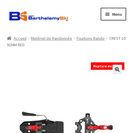
Aller
Aller
Menu
à
au
la
contenu
Boutique
navigation
Accueil
Matériel de Randonnée
Fixations Rando
CREST 10
91MM RED
Atelier
Location
Rupture de stock
Horaires
Contact