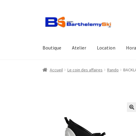
Aller
Aller
à
au
la
contenu
navigation
Boutique
Atelier
Location
Hora
Accueil
Le coin des affaires
Rando
BACKL