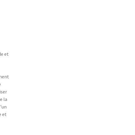
de et
k
ement
e
iser
e la
d’un
e et