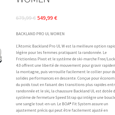
Le
Le
679,99
€
549,99
€
prix
prix
BACKLAND PRO UL WOMEN
initial
actuel
était :
est :
L’Atomic Backland Pro UL W est la meilleure option rapi
légère pour les femmes pratiquant la randonnée. Le
679,99 €.
549,99 €.
Frictionless Pivot et le système de ski-marche Free/Loc
4.0 offrent une liberté de mouvement pour gravir rapid
la montagne, puis verrouille facilement le collier pour d
solides performances en descente. Conçue pour économ
du poids tout en faisant des transitions plus rapides entr
randonnée et le ski, la chaussure Backland UL est dotée 
système de fermeture Speed Strap qui intègre une boucl
une sangle tout-en-un. Le BOA® Fit System assure un
ajustement précis qui peut être facilement ajusté en