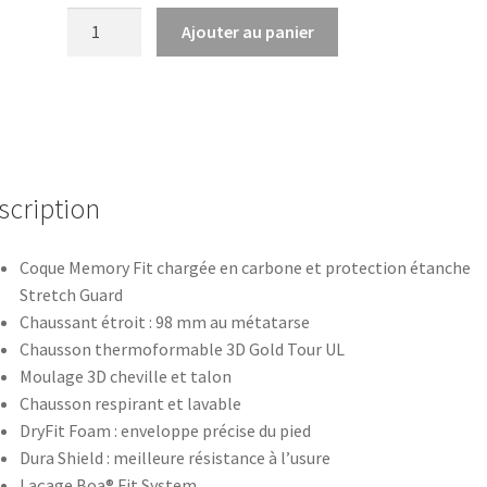
quantité
Ajouter au panier
de
BACKLAND
PRO
UL
WOMEN
scription
Coque Memory Fit chargée en carbone et protection étanche
Stretch Guard
Chaussant étroit : 98 mm au métatarse
Chausson thermoformable 3D Gold Tour UL
Moulage 3D cheville et talon
Chausson respirant et lavable
DryFit Foam : enveloppe précise du pied
Dura Shield : meilleure résistance à l’usure
Laçage Boa® Fit System