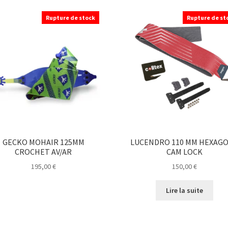
Rupture de stock
Rupture de st
GECKO MOHAIR 125MM
LUCENDRO 110 MM HEXAG
CROCHET AV/AR
CAM LOCK
195,00
€
150,00
€
Ce
Lire la suite
produit
a
plusieurs