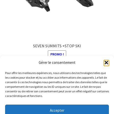
SEVEN SUMMITS +STOP SKI
PROMO !
Gérer le consentement
Le
Le
370,00
€
322,00
€
prix
prix
Pour offrir les meilleures expériences, nous utilisons des technologies telles que
Ce
initial
actuel
les cookies pour stocker et/ou accéder aux informations des appareils. Le fait de
produit
consentir à ces technologies nous permettra de traiter des données telles que le
était :
est :
comportement de navigation ou les ID uniques sur ce site. Le fait de ne pas
a
370,00 €.
322,00 €.
consentir ou de retirer son consentement peut avoir un effet négatif sur certaines
plusieurs
caractéristiques et fonctions.
variations.
© Barthelemy Ski 2025 -
Conditions générales de vente et
Les
Accepter
Politique de Confidentialité
options