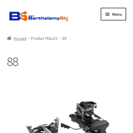
Aller
Aller
Menu
à
au
la
contenu
Boutique
navigation
Accueil
Produit TAILLES
88
Atelier
88
Location
Horaires
Contact