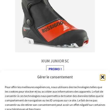
XIUM JUNIOR SC
PROMO !
Gérer le consentement
Le
Le
150,00
€
90,00
€
prix
prix
Pour offrir les meilleures expériences, nous utilisons des technologies telles que
Ce
initial
actuel
les cookies pour stocker et/ou accéder aux informations des appareils. Le fait de
produit
consentir à ces technologies nous permettra de traiter des données telles que le
était :
est :
comportement de navigation ou les ID uniques sur ce site. Le fait de ne pas
a
150,00 €.
90,00 €.
consentir ou de retirer son consentement peut avoir un effet négatif sur certaines
plusieurs
caractéristiques et fonctions.