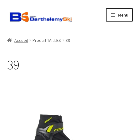
Aller
Aller
Menu
à
au
la
contenu
Boutique
navigation
Accueil
Produit TAILLES
39
Atelier
39
Location
Horaires
Contact