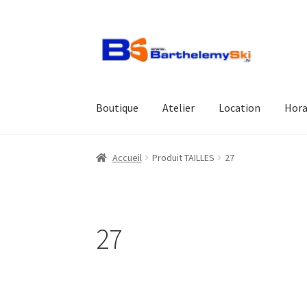
Aller
Aller
à
au
la
contenu
navigation
Boutique
Atelier
Location
Hora
Accueil
Produit TAILLES
27
27