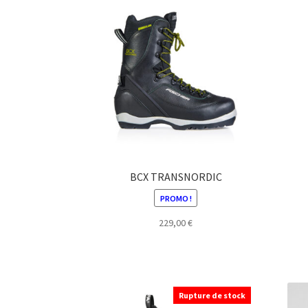
BCX TRANSNORDIC
PROMO !
229,00
€
Ce
produit
a
plusieurs
Rupture de stock