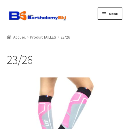
Aller
Aller
Menu
à
au
la
contenu
Boutique
navigation
Accueil
Produit TAILLES
23/26
Atelier
23/26
Location
Horaires
Contact