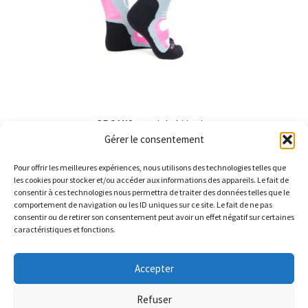
GROM’S special ski junior
Gérer le consentement
14,00
€
Pour offrir les meilleures expériences, nous utilisons des technologies telles que
Ce
les cookies pour stocker et/ou accéder aux informations des appareils. Le fait de
produit
consentir à ces technologies nous permettra de traiter des données telles que le
comportement de navigation ou les ID uniques sur ce site. Le fait de ne pas
a
consentir ou de retirer son consentement peut avoir un effet négatif sur certaines
plusieurs
caractéristiques et fonctions.
variations.
© Barthelemy Ski 2025 -
Conditions générales de vente et
Les
Accepter
Politique de Confidentialité
options
peuvent
Refuser