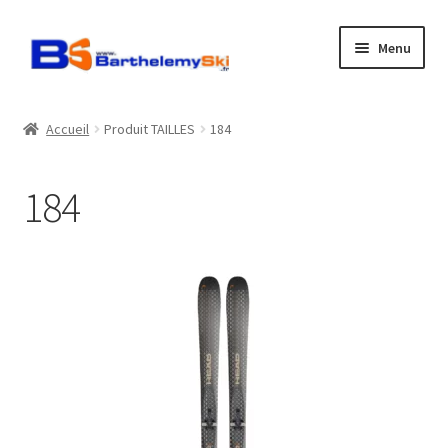
Aller
Aller
Menu
à
au
la
contenu
Boutique
navigation
Accueil
Produit TAILLES
184
Atelier
184
Location
Horaires
Contact