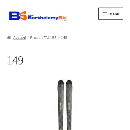
Aller
Aller
Menu
à
au
la
contenu
Boutique
navigation
Accueil
Produit TAILLES
149
Atelier
149
Location
Horaires
Contact