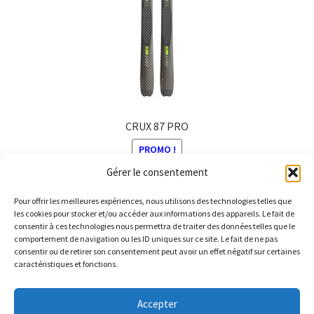
CRUX 87 PRO
PROMO !
Gérer le consentement
Le
Le
750,00
€
650,00
€
prix
prix
Pour offrir les meilleures expériences, nous utilisons des technologies telles que
Ce
initial
actuel
les cookies pour stocker et/ou accéder aux informations des appareils. Le fait de
produit
consentir à ces technologies nous permettra de traiter des données telles que le
était :
est :
comportement de navigation ou les ID uniques sur ce site. Le fait de ne pas
a
750,00 €.
650,00 €.
consentir ou de retirer son consentement peut avoir un effet négatif sur certaines
plusieurs
caractéristiques et fonctions.
variations.
© Barthelemy Ski 2025 -
Conditions générales de vente et
Les
Accepter
Politique de Confidentialité
options