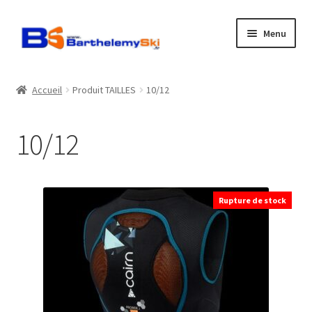
Aller
Aller
Menu
à
au
la
contenu
Boutique
navigation
Accueil
Produit TAILLES
10/12
Atelier
10/12
Location
Horaires
Rupture de stock
Contact