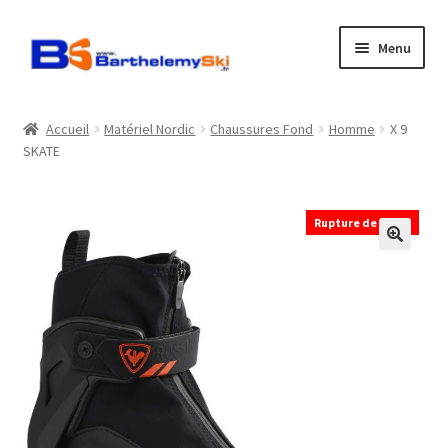
Aller
Aller
Menu
à
au
la
contenu
Boutique
navigation
Accueil
Matériel Nordic
Chaussures Fond
Homme
X 9
SKATE
Atelier
Location
Rupture de stock
Horaires
Contact