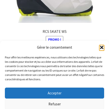
la
page
du
produit
RCS SKATE WS
PROMO !
Gérer le consentement
Le
Le
299,99
€
207,99
€
prix
prix
Pour offrir les meilleures expériences, nous utilisons des technologies telles que
Ce
initial
actuel
les cookies pour stocker et/ou accéder aux informations des appareils. Le fait de
produit
consentir à ces technologies nous permettra de traiter des données telles que le
était :
est :
comportement de navigation ou les ID uniques sur ce site. Le fait de ne pas
a
299,99 €.
207,99 €.
consentir ou de retirer son consentement peut avoir un effet négatif sur certaines
plusieurs
caractéristiques et fonctions.
variations.
© Barthelemy Ski 2025 -
Conditions générales de vente et
Les
Accepter
Politique de Confidentialité
options
peuvent
Refuser
être