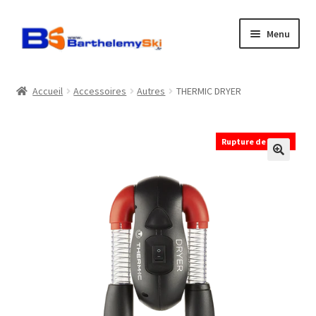
Aller
Aller
Menu
à
au
la
contenu
Boutique
navigation
Accueil
Accessoires
Autres
THERMIC DRYER
Atelier
Rupture de stock
Location
Horaires
Contact