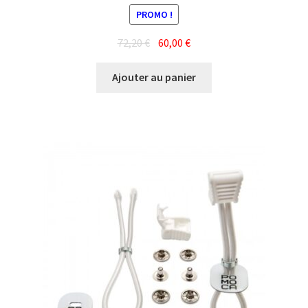
PROMO !
Le
Le
72,20
€
60,00
€
prix
prix
initial
actuel
Ajouter au panier
était :
est :
72,20 €.
60,00 €.