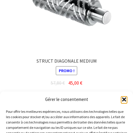
STRUCT DIAGONALE MEDIUM
PROMO !
Le
Le
57,80
€
45,00
€
prix
prix
initial
actuel
Ajouter au panier
Gérer le consentement
était :
est :
57,80 €.
45,00 €.
Pour offrir les meilleures expériences, nous utilisons des technologies telles que
les cookies pour stocker et/ou accéder aux informations des appareils. Le fait de
consentir à ces technologies nous permettra de traiter des données telles que le
comportement de navigation ou les ID uniques sur ce site. Le fait de ne pas
consentir ou de retirer son consentement peut avoir un effet négatif sur certaines