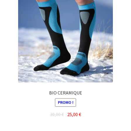
variations.
Les
options
peuvent
être
choisies
sur
la
page
du
produit
BIO CERAMIQUE
PROMO !
Le
Le
30,00
€
25,00
€
prix
prix
Ce
initial
actuel