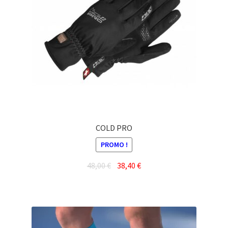
COLD PRO
PROMO !
Le
Le
48,00
€
38,40
€
prix
prix
Ce
initial
actuel
produit
était :
est :
a
48,00 €.
38,40 €.
plusieurs