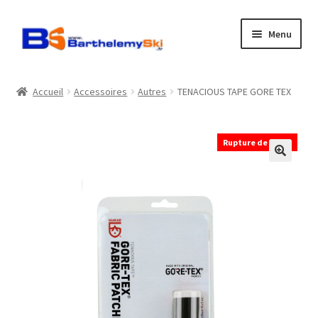
Aller
Aller
Menu
à
au
la
contenu
Boutique
navigation
Accueil
Accessoires
Autres
TENACIOUS TAPE GORE TEX
Atelier
Rupture de stock
Location
Horaires
Contact