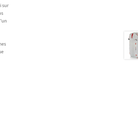
i sur
os
d’un
hes
ue