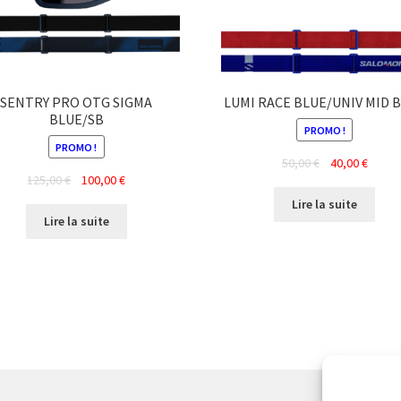
SENTRY PRO OTG SIGMA
LUMI RACE BLUE/UNIV MID 
BLUE/SB
PROMO !
PROMO !
Le
Le
50,00
€
40,00
€
Le
Le
125,00
€
100,00
€
prix
prix
prix
prix
initial
actuel
Lire la suite
initial
actuel
était :
est :
Lire la suite
était :
est :
50,00 €.
40,00 
125,00 €.
100,00 €.