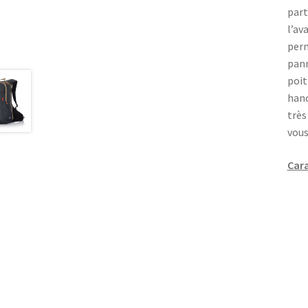
part
l’av
perm
pann
poit
hanc
très
vous
Cara