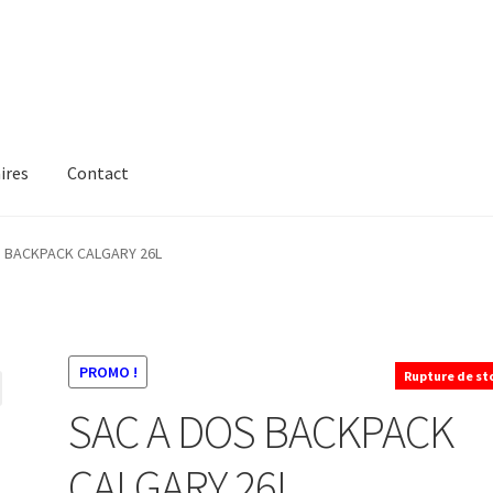
ires
Contact
 BACKPACK CALGARY 26L
PROMO !
Rupture de st
SAC A DOS BACKPACK
CALGARY 26L