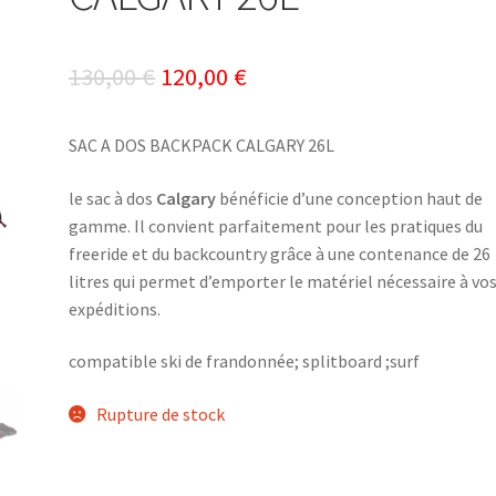
Le
Le
130,00
€
120,00
€
prix
prix
SAC A DOS BACKPACK CALGARY 26L
initial
actuel
était :
est :
le sac à dos
Calgary
bénéficie d’une conception haut de
gamme. Il convient parfaitement pour les pratiques du
130,00 €.
120,00 €.
freeride et du backcountry grâce à une contenance de 26
litres qui permet d’emporter le matériel nécessaire à vo
expéditions.
compatible ski de frandonnée; splitboard ;surf
Rupture de stock