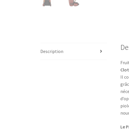
De
Description
Frui
Clo
Il c
grâc
néce
d’op
piol
nour
Le P