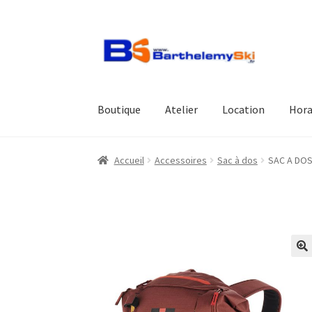
Aller
Aller
à
au
la
contenu
navigation
Boutique
Atelier
Location
Hora
Accueil
Accessoires
Sac à dos
SAC A DOS