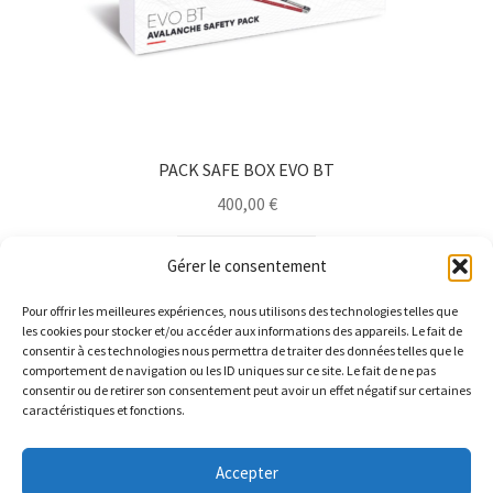
PACK SAFE BOX EVO BT
400,00
€
Lire la suite
Gérer le consentement
Pour offrir les meilleures expériences, nous utilisons des technologies telles que
les cookies pour stocker et/ou accéder aux informations des appareils. Le fait de
consentir à ces technologies nous permettra de traiter des données telles que le
comportement de navigation ou les ID uniques sur ce site. Le fait de ne pas
consentir ou de retirer son consentement peut avoir un effet négatif sur certaines
caractéristiques et fonctions.
© Barthelemy Ski 2025 -
Conditions générales de vente et
Accepter
Politique de Confidentialité