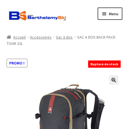
Aller
Aller
Menu
à
au
la
contenu
Boutique
navigation
Accueil
Accessoires
Sac à dos
SAC A DOS BACK PACK
TOUR 32L
Atelier
Location
PROMO !
Rupture de stock
Horaires
Contact