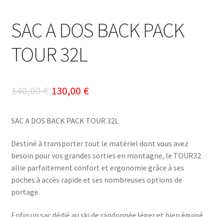
SAC A DOS BACK PACK
TOUR 32L
Le
Le
140,00
€
130,00
€
prix
prix
SAC A DOS BACK PACK TOUR 32L
initial
actuel
était :
est :
Destiné à transporter tout le matériel dont vous avez
besoin pour vos grandes sorties en montagne, le TOUR32
140,00 €.
130,00 €.
allie parfaitement confort et ergonomie grâce à ses
poches à accès rapide et ses nombreuses options de
portage.
Enfin un sac dédié au ski de randonnée léger et bien équipé