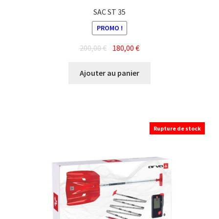
SAC ST 35
PROMO !
Le
Le
200,00
€
180,00
€
prix
prix
initial
actuel
Ajouter au panier
était :
est :
200,00 €.
180,00 €.
Rupture de stock