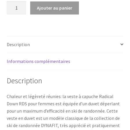
quantité
Ajouter au panier
de
RADICAL
DWN
WOMEN
BEET/RED
Description
Informations complémentaires
Description
Chaleur et légèreté réunies: la veste à capuche Radical
Down RDS pour femmes est équipée d’un duvet déperlant
pour un maximum d’efficacité en ski de randonnée. Cette
veste en duvet est un modèle classique de la collection de
ski de randonnée DYNAFIT, très apprécié et pratiquement