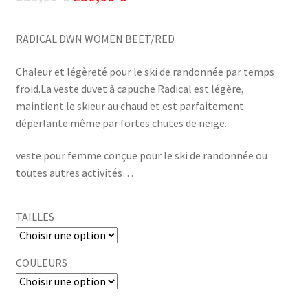
prix
prix
RADICAL DWN WOMEN BEET/RED
initial
actuel
était :
est :
Chaleur et légèreté pour le ski de randonnée par temps
froid.La veste duvet à capuche Radical est légère,
330,00 €.
230,00 €.
maintient le skieur au chaud et est parfaitement
déperlante même par fortes chutes de neige.
veste pour femme conçue pour le ski de randonnée ou
toutes autres activités…
TAILLES
COULEURS