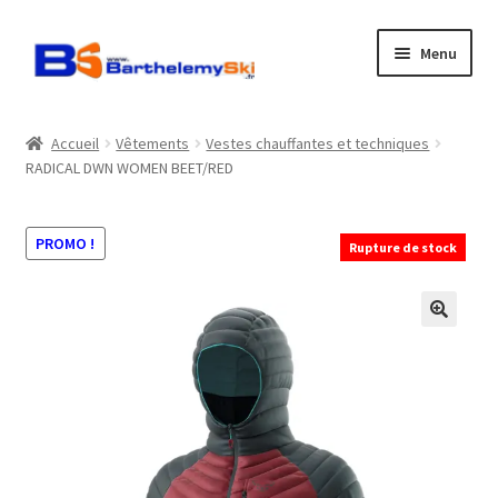
Aller
Aller
Menu
à
au
la
contenu
Boutique
navigation
Accueil
Vêtements
Vestes chauffantes et techniques
RADICAL DWN WOMEN BEET/RED
Atelier
Location
PROMO !
Rupture de stock
Horaires
Contact