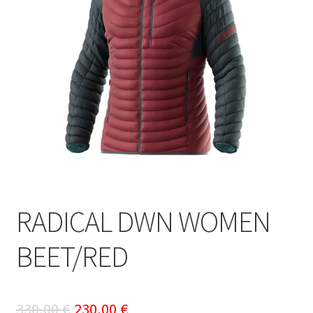
RADICAL DWN WOMEN
BEET/RED
Le
Le
330,00
€
230,00
€