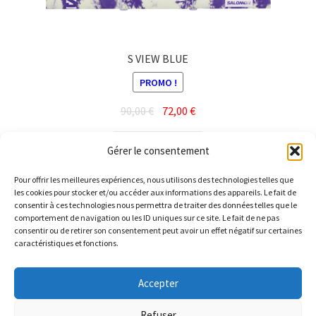
S VIEW BLUE
PROMO !
Le
Le
90,00
€
72,00
€
prix
prix
initial
actuel
Lire la suite
Gérer le consentement
était :
est :
90,00 €.
72,00 €.
Pour offrir les meilleures expériences, nous utilisons des technologies telles que
les cookies pour stocker et/ou accéder aux informations des appareils. Le fait de
consentir à ces technologies nous permettra de traiter des données telles que le
comportement de navigation ou les ID uniques sur ce site. Le fait de ne pas
consentir ou de retirer son consentement peut avoir un effet négatif sur certaines
caractéristiques et fonctions.
© Barthelemy Ski 2025 -
Conditions générales de vente et
Accepter
Politique de Confidentialité
Refuser