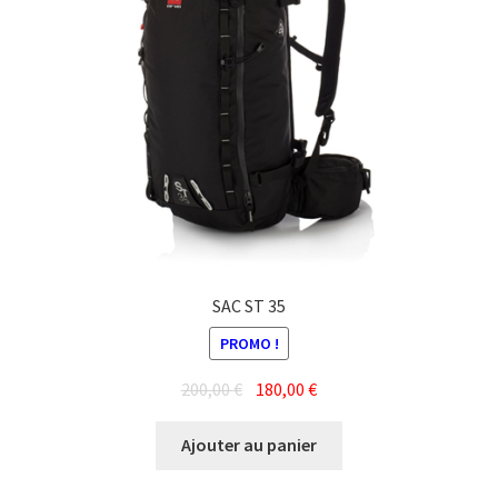
SAC ST 35
PROMO !
Le
Le
200,00
€
180,00
€
prix
prix
initial
actuel
Ajouter au panier
était :
est :