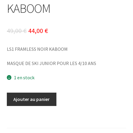
KABOOM
Le
Le
49,00
€
44,00
€
prix
prix
LS1 FRAMLESS NOIR KABOOM
initial
actuel
était :
est :
MASQUE DE SKI JUNIOR POUR LES 4/10 ANS
49,00 €.
44,00 €.
1 en stock
quantité
Ajouter au panier
de
LS1
FRAMLESS
NOIR