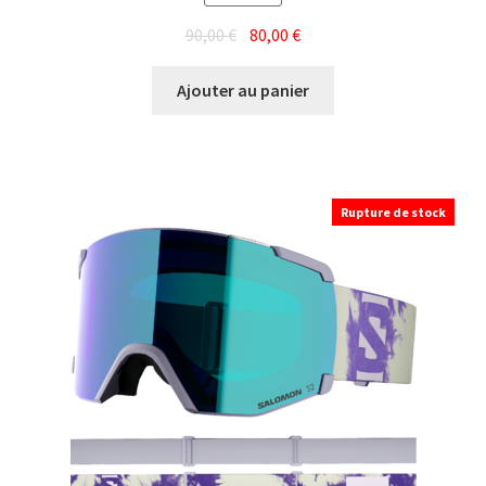
Le
Le
90,00
€
80,00
€
prix
prix
initial
actuel
Ajouter au panier
était :
est :
90,00 €.
80,00 €.
Rupture de stock