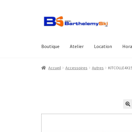
Aller
Aller
à
au
la
contenu
navigation
Boutique
Atelier
Location
Hora
Accueil
Accessoires
Autres
KITCOLLE4X1