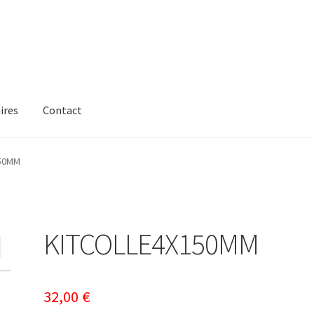
ires
Contact
50MM
KITCOLLE4X150MM
32,00
€