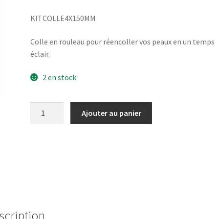
KITCOLLE4X150MM
Colle en rouleau pour réencoller vos peaux en un temps
éclair.
2 en stock
quantité
Ajouter au panier
de
KITCOLLE4X150MM
scription