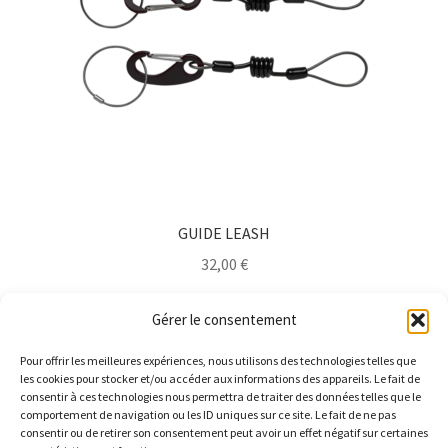
peuvent
être
choisies
sur
la
page
du
produit
GUIDE LEASH
32,00
€
Ajouter au panier
Gérer le consentement
Pour offrir les meilleures expériences, nous utilisons des technologies telles que
les cookies pour stocker et/ou accéder aux informations des appareils. Le fait de
consentir à ces technologies nous permettra de traiter des données telles que le
comportement de navigation ou les ID uniques sur ce site. Le fait de ne pas
consentir ou de retirer son consentement peut avoir un effet négatif sur certaines