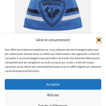
Gérer le consentement
JUNIOR ROOSTER
Ce
Pour offrir les meilleures expériences, nous utilisons des technologies telles que
les cookies pour stocker et/ou accéder aux informations des appareils. Le fait de
produit
consentir à ces technologies nous permettra de traiter des données telles que le
a
comportement de navigation ou les ID uniques sur ce site. Le fait de ne pas
consentir ou de retirer son consentement peut avoir un effet négatif sur certaines
plusieurs
caractéristiques et fonctions.
variations.
Les
© Barthelemy Ski 2025 -
Conditions générales de vente et
Accepter
options
Politique de Confidentialité
peuvent
Refuser
être
choisies
Voir les préférences