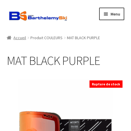
Aller
Aller
Menu
à
au
la
contenu
Boutique
navigation
Accueil
Produit COULEURS
MAT BLACK PURPLE
Atelier
MAT BLACK PURPLE
Location
Horaires
Rupture de stock
Contact