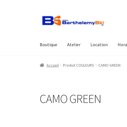
Aller
Aller
à
au
la
contenu
navigation
Boutique
Atelier
Location
Hora
Accueil
Produit COULEURS
CAMO GREEN
CAMO GREEN