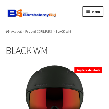
Aller
Aller
Menu
à
au
la
contenu
Boutique
navigation
Accueil
Produit COULEURS
BLACK WM
Atelier
BLACK WM
Location
Horaires
Rupture de stock
Contact