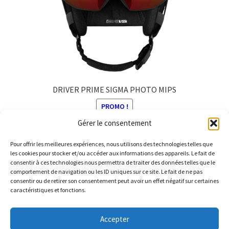
DRIVER PRIME SIGMA PHOTO MIPS
PROMO !
Gérer le consentement
Le
Le
380,00
€
304,00
€
prix
prix
Pour offrir les meilleures expériences, nous utilisons des technologies telles que
Ce
initial
actuel
les cookies pour stocker et/ou accéder aux informations des appareils. Le fait de
produit
consentir à ces technologies nous permettra de traiter des données telles que le
était :
est :
comportement de navigation ou les ID uniques sur ce site. Le fait de ne pas
a
380,00 €.
304,00 €.
consentir ou de retirer son consentement peut avoir un effet négatif sur certaines
plusieurs
caractéristiques et fonctions.
variations.
© Barthelemy Ski 2025 -
Conditions générales de vente et
Les
Accepter
Politique de Confidentialité
options