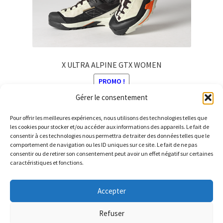
la
page
du
produit
X ULTRA ALPINE GTX WOMEN
PROMO !
Gérer le consentement
Le
Le
200,00
€
140,00
€
prix
prix
Pour offrir les meilleures expériences, nous utilisons des technologies telles que
Ce
initial
actuel
les cookies pour stocker et/ou accéder aux informations des appareils. Le fait de
produit
consentir à ces technologies nous permettra de traiter des données telles que le
était :
est :
comportement de navigation ou les ID uniques sur ce site. Le fait de ne pas
a
200,00 €.
140,00 €.
consentir ou de retirer son consentement peut avoir un effet négatif sur certaines
plusieurs
caractéristiques et fonctions.
variations.
© Barthelemy Ski 2025 -
Conditions générales de vente et
Les
Accepter
Politique de Confidentialité
options
peuvent
Refuser
être