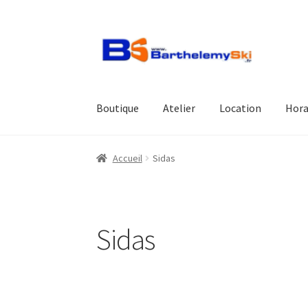
Aller
Aller
à
au
la
contenu
navigation
Boutique
Atelier
Location
Hora
Accueil
Sidas
Sidas