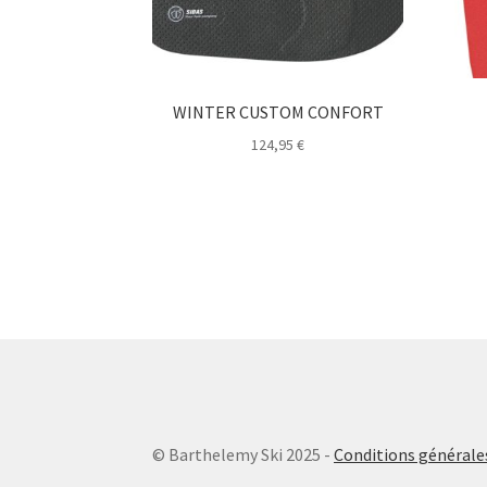
la
page
du
produit
WINTER CUSTOM CONFORT
124,95
€
Ce
produit
a
plusieurs
variations.
Les
options
peuvent
être
choisies
sur
la
© Barthelemy Ski 2025 -
Conditions générales
page