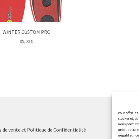
sur
la
la
page
page
du
du
produit
produit
WINTER CUSTOM PRO
99,00
€
Ce
produit
a
plusieurs
variations.
Les
options
peuvent
être
Pour offrir le
choisies
stocker et/ou
sur
nous permettr
la
 de vente et Politique de Confidentialité
uniques sur c
page
négatif sur c