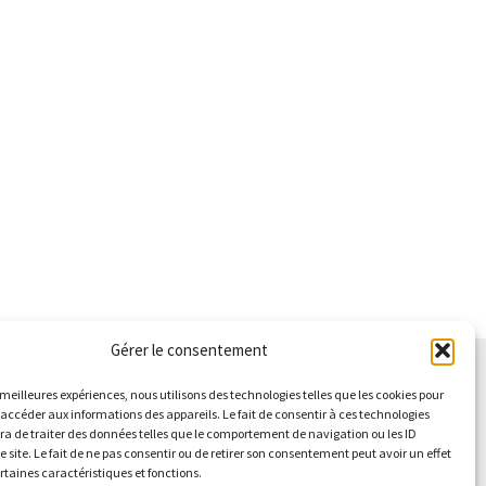
Gérer le consentement
s meilleures expériences, nous utilisons des technologies telles que les cookies pour
 accéder aux informations des appareils. Le fait de consentir à ces technologies
a de traiter des données telles que le comportement de navigation ou les ID
e site. Le fait de ne pas consentir ou de retirer son consentement peut avoir un effet
ertaines caractéristiques et fonctions.