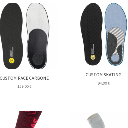
CUSTOM SKATING
CUSTOM RACE CARBONE
94,90
€
159,00
€
Ce
Ce
produit
produit
a
a
plusieurs
plusieurs
variations.
variations.
Les